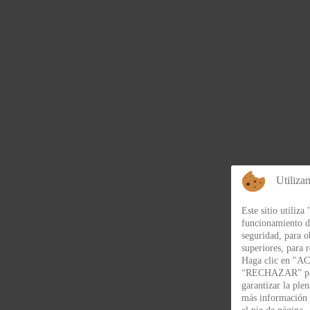
Utiliza
Este sitio utiliz
funcionamiento d
seguridad, para o
superiores, para r
Haga clic en "AC
“RECHAZAR” para
garantizar la ple
más informació